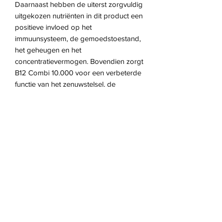
Daarnaast hebben de uiterst zorgvuldig
uitgekozen nutriënten in dit product een
positieve invloed op het
immuunsysteem, de gemoedstoestand,
het geheugen en het
concentratievermogen. Bovendien zorgt
B12 Combi 10.000 voor een verbeterde
functie van het zenuwstelsel, de
aanmaak van rode bloedcellen en heeft
het een rol in het cel
vernieuwingsproces. Een veelzijdig en
innovatief product!
Meer informatie
Snelle opname
Iets retour sturen?
Vitakruid biedt u de B12 Combi 10.000
aan in de vorm van een smelttablet.
Wil je iets ruilen of terugsturen? Dat kan.
Opname via het mondslijmvlies zorgt