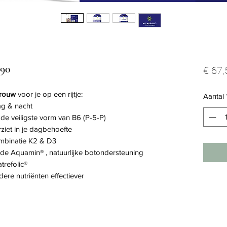
 90
€ 67,
vrouw
voor je op een rijtje:
Aantal
ag & nacht
de veiligste vorm van B6 (P-5-P)
ziet in je dagbehoefte
mbinatie K2 & D3
e Aquamin® , natuurlijke botondersteuning
trefolic®
re nutriënten effectiever