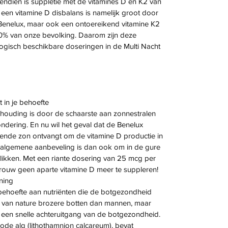
endien is suppletie met de vitamines D en K2 van
en vitamine D disbalans is namelijk groot door
 Benelux, maar ook een ontoereikend vitamine K2
0% van onze bevolking. Daarom zijn deze
logisch beschikbare doseringen in de Multi Nacht
 in je behoefte
houding is door de schaarste aan zonnestralen
ondering. En nu wil het geval dat de Benelux
doende zon ontvangt om de vitamine D productie in
 algemene aanbeveling is dan ook om in de gure
slikken. Met een riante dosering van 25 mcg per
Vrouw geen aparte vitamine D meer te suppleren!
ning
hoefte aan nutriënten die de botgezondheid
 van nature brozere botten dan mannen, maar
een snelle achteruitgang van de botgezondheid.
de alg (lithothamnion calcareum), bevat