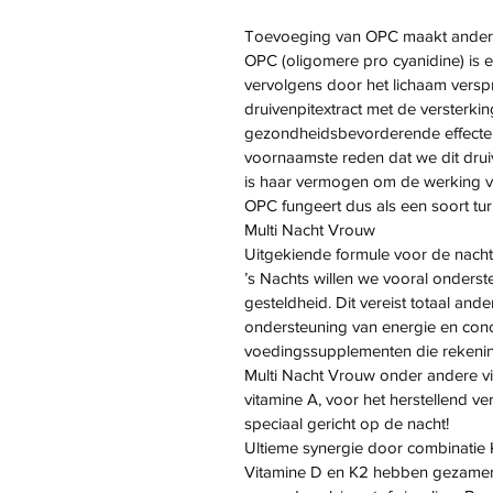
Toevoeging van OPC maakt andere 
OPC (oligomere pro cyanidine) is 
vervolgens door het lichaam versp
druivenpitextract met de versterking
gezondheidsbevorderende effecten
voornaamste reden dat we dit dru
is haar vermogen om de werking va
OPC fungeert dus als een soort tur
Multi Nacht Vrouw
Uitgekiende formule voor de nacht
’s Nachts willen we vooral onders
gesteldheid. Dit vereist totaal and
ondersteuning van energie en conc
voedingssupplementen die rekenin
Multi Nacht Vrouw onder andere v
vitamine A, voor het herstellend v
speciaal gericht op de nacht!
Ultieme synergie door combinatie
Vitamine D en K2 hebben gezamenli