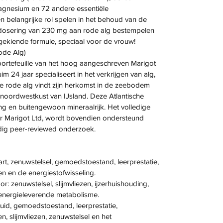
agnesium en 72 andere essentiële
n belangrijke rol spelen in het behoud van de
dosering van 230 mg aan rode alg bestempelen
gekiende formule, speciaal voor de vrouw!
de Alg)
 portefeuille van het hoog aangeschreven Marigot
m 24 jaar specialiseert in het verkrijgen van alg,
ze rode alg vindt zijn herkomst in de zeebodem
 noordwestkust van IJsland. Deze Atlantische
iling en buitengewoon mineraalrijk. Het volledige
er Marigot Ltd, wordt bovendien ondersteund
rdig peer-reviewed onderzoek.
art, zenuwstelsel, gemoedstoestand, leerprestatie,
 en de energiestofwisseling.
or: zenuwstelsel, slijmvliezen, ijzerhuishouding,
energieleverende metabolisme.
huid, gemoedstoestand, leerprestatie,
 slijmvliezen, zenuwstelsel en het