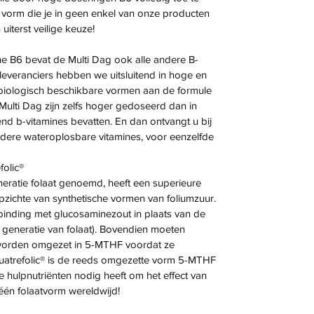
e vorm die je in geen enkel van onze producten
uiterst veilige keuze!
ne B6 bevat de Multi Dag ook alle andere B-
eleveranciers hebben we uitsluitend in hoge en
 biologisch beschikbare vormen aan de formule
Multi Dag zijn zelfs hoger gedoseerd dan in
nd b-vitamines bevatten. En dan ontvangt u bij
dere wateroplosbare vitamines, voor eenzelfde
folic®
neratie folaat genoemd, heeft een superieure
pzichte van synthetische vormen van foliumzuur.
 binding met glucosaminezout in plaats van de
 generatie van folaat). Bovendien moeten
 worden omgezet in 5-MTHF voordat ze
 Quatrefolic® is de reeds omgezette vorm 5-MTHF
 hulpnutriënten nodig heeft om het effect van
één folaatvorm wereldwijd!