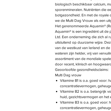
biologisch beschikbaar calcium, m
sporenmineralen. Nutriënten die ee
botgezondheid. En met de royale 
we de Multi Dag Vrouw als een uit
Het gerenommeerde Aquamin® (Ro
Aquamin® is een ingrediënt uit de
Ltd. Een onderneming die zich al rui
uitsluitend op duurzame wijze. De
van de westkust van Ierland en de
wateren zijn helder, vrij van vervu
assortiment van de mondiale spel
door recent, klinisch en hoogwaa
Geoorloofde gezondheidsclaims:
Multi Dag vrouw
Vitamine B1 is o.a. goed voor: h
concentratievermogen, geheugen
Vitamine B2 is o.a. belangrijk vo
huid, gezichtsvermogen en het 
Vitamine B3 is o.a. goed voor: 
concentratievermogen, geheugen,