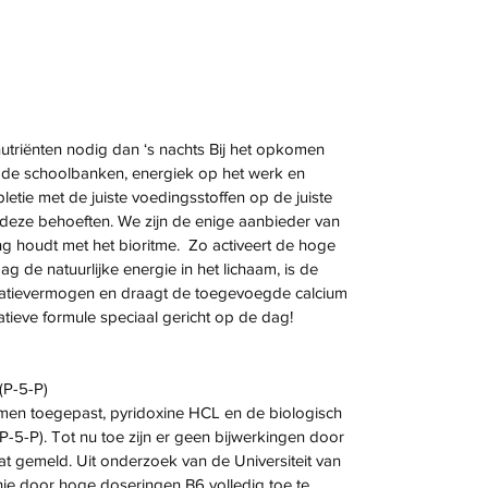
triënten nodig dan ‘s nachts Bij het opkomen
in de schoolbanken, energiek op het werk en
letie met de juiste voedingsstoffen op de juiste
deze behoeften. We zijn de enige aanbieder van
 houdt met het bioritme. Zo activeert de hoge
ag de natuurlijke energie in het lichaam, is de
ratievermogen en draagt de toegevoegde calcium
atieve formule speciaal gericht op de dag!
(P-5-P)
en toegepast, pyridoxine HCL en de biologisch
P-5-P). Tot nu toe zijn er geen bijwerkingen door
at gemeld. Uit onderzoek van de Universiteit van
thie door hoge doseringen B6 volledig toe te