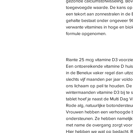
gezonde calciumstofwisseling. Bov
toegevoegde waarde. De kans op e
een tekort aan zonnestralen in de
gehalte bestaat onder ongeveer 9
verwante vitamines in hoge en bio
formule opgenomen.
Riante 25 mcg vitamine D3 voorziet
Een ontoereikende vitamine D huis
in de Benelux vaker regel dan uitz
slechts vijf maanden per jaar vol
ons lichaam op peil te houden. De
wintermaanden vitamine D3 bij te 
tablet hoef je naast de Multi Dag 
Rode alg, natuurlijke botondersteu
Vrouwen hebben een verhoogde be
ondersteunen. Ze hebben namelijk
met name de overgang zorgt voor 
Hier hebben we wat op bedacht. Ro