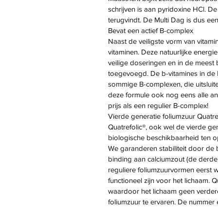
schrijven is aan pyridoxine HCl. D
terugvindt. De Multi Dag is dus een 
Bevat een actief B-complex
Naast de veiligste vorm van vitami
vitaminen. Deze natuurlijke energi
veilige doseringen en in de meest
toegevoegd. De b-vitamines in de 
sommige B-complexen, die uitsluite
deze formule ook nog eens alle an
prijs als een regulier B-complex!
Vierde generatie foliumzuur Quatre
Quatrefolic®, ook wel de vierde ge
biologische beschikbaarheid ten o
We garanderen stabiliteit door de
binding aan calciumzout (de derde
reguliere foliumzuurvormen eerst
functioneel zijn voor het lichaam.
waardoor het lichaam geen verdere
foliumzuur te ervaren. De nummer 