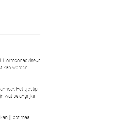
id. Hormoonadviseur
ect kan worden
nneer. Het tijdstip
n wat belangrijke
kan jij optimaal