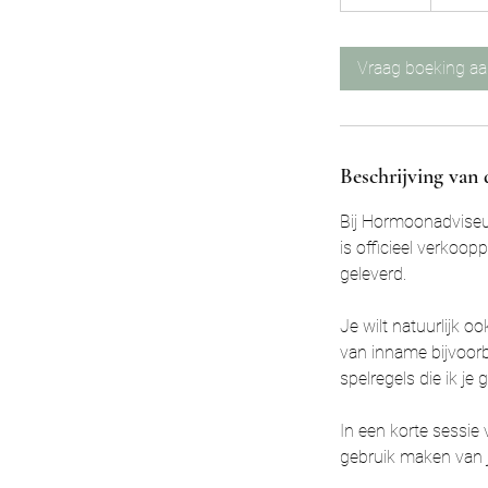
5
m
i
Vraag boeking a
n
.
Beschrijving van 
Bij Hormoonadviseu
is officieel verkoop
geleverd.
Je wilt natuurlijk 
van inname bijvoorb
spelregels die ik je g
In een korte sessie 
gebruik maken van 