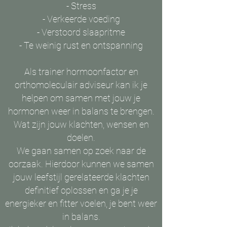
- Stress
- Verkeerde voeding
- Verstoord slaapritme
- Te weinig rust en ontspanning
Als trainer hormoonfactor en
orthomoleculair adviseur kan ik je
helpen om samen met jouw je
hormonen weer in balans te brengen.
Wat zijn jouw klachten, wensen en
doelen.
We gaan samen op zoek naar de
oorzaak. Hierdoor kunnen we samen
jouw leefstijl gerelateerde klachten
definitief oplossen en ga je je
energieker en fitter voelen, je bent weer
in balans.