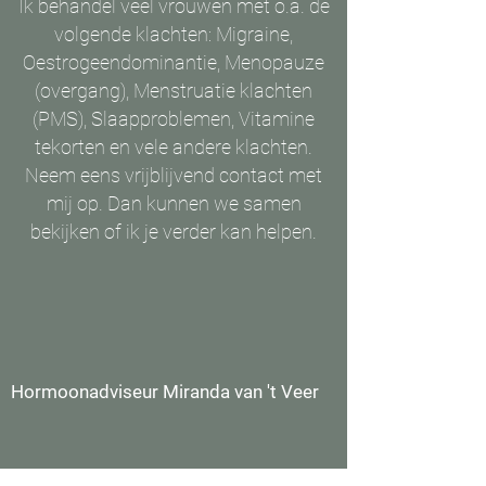
Ik behandel veel vrouwen met o.a. de
volgende klachten: Migraine,
Oestrogeendominantie, Menopauze
(overgang), Menstruatie klachten
(PMS), Slaapproblemen, Vitamine
tekorten en vele andere klachten.
Neem eens vrijblijvend contact met
mij op. Dan kunnen we samen
bekijken of ik je verder kan helpen.
Hormoonadviseur Miranda van 't Veer