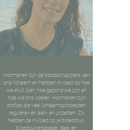
Hormonen zijn de boodschappers van
ons lichaam en hebben invloed op hoe
we eruit zien, hoe gezond we zijn en
hoe we ons voelen. Hormonen zijn
stofjes die veel lichaamsprocessen
reguleren en aan- en uitzetten. Zo
hebben ze invloed op je bloeddruk,
bloedsuikerspiegel, dag- en