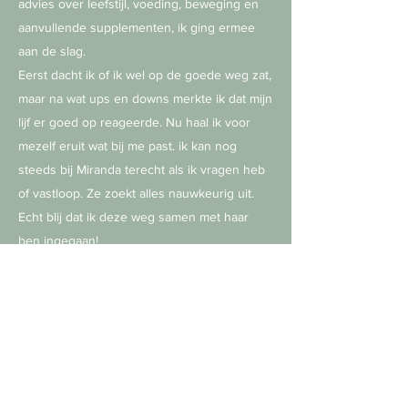
advies over leefstijl, voeding, beweging en
aanvullende supplementen, ik ging ermee
aan de slag.
Eerst dacht ik of ik wel op de goede weg zat,
maar na wat ups en downs merkte ik dat mijn
lijf er goed op reageerde. Nu haal ik voor
mezelf eruit wat bij me past. ik kan nog
steeds bij Miranda terecht als ik vragen heb
of vastloop. Ze zoekt alles nauwkeurig uit.
Echt blij dat ik deze weg samen met haar
ben ingegaan!
Arissa
uit Alkmaar