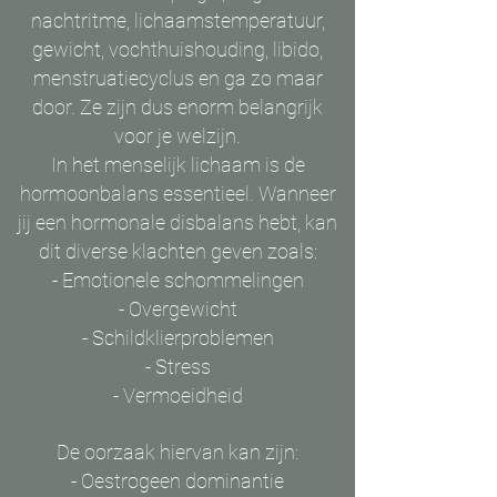
nachtritme, lichaamstemperatuur,
gewicht, vochthuishouding, libido,
menstruatiecyclus en ga zo maar
door. Ze zijn dus enorm belangrijk
voor je welzijn.
In het menselijk lichaam is de
hormoonbalans essentieel. Wanneer
jij een hormonale disbalans hebt, kan
dit diverse klachten geven zoals:
- Emotionele schommelingen
- Overgewicht
- Schildklierproblemen
- Stress
- Vermoeidheid
De oorzaak hiervan kan zijn:
- Oestrogeen dominantie