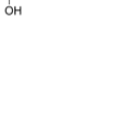
Hormoonadviseur Miranda
18 nov 2020
4 minuten om te lezen
Wat is nou precies
oestrogeendominantie?
Oestrogeendominantie Oestrogeen staat
ook wel bekend als een vrouwelijk hormoon
. Oestrogenen komen echter zowel in het
vrouwelijk als in...