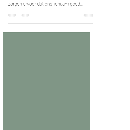
Vitamine C Vitamines en mineralen spelen
een grote rol in ons dagelijks leven, zij
zorgen ervoor dat ons lichaam goed
functioneert....