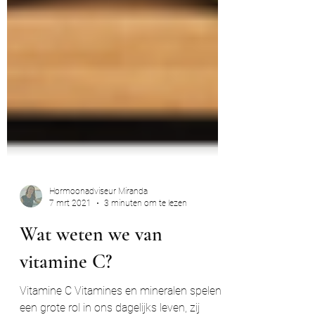
Hormoonadviseur Miranda
7 mrt 2021
3 minuten om te lezen
Wat weten we van
vitamine C?