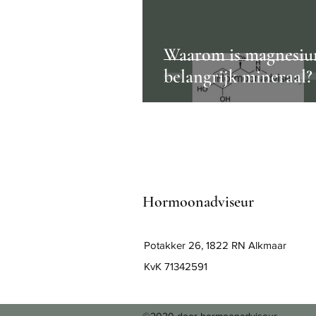
Waarom is magnesiu
belangrijk mineraal?
Hormoonadviseur
Potakker 26, 1822 RN Alkmaar
KvK 71342591
©2020 door hormoonadviseur