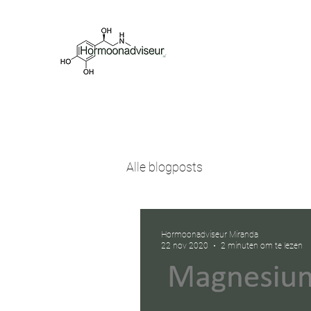
Breng je hormonen 
Alle blogposts
Hormoonadviseur Miranda
22 nov 2020
2 minuten om te lezen