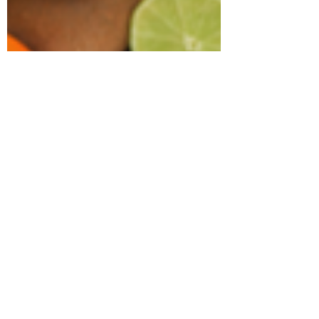
Hormoonadviseur Miranda
7 mrt 2021
3 minuten om te lezen
Wat weten we van
vitamine C?